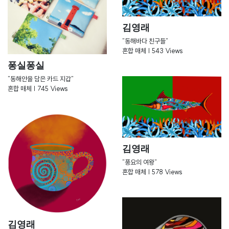
김영래
"동해바다 친구들"
혼합 매체 | 543 Views
퐁실퐁실
"동해안을 담은 카드 지갑"
혼합 매체 | 745 Views
김영래
"풍요의 여왕"
혼합 매체 | 578 Views
김영래