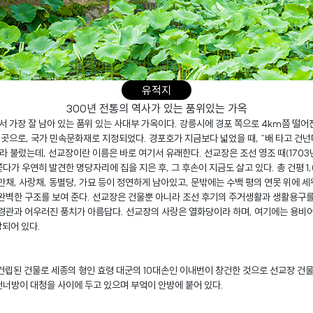
유적지
300년 전통의 역사가 있는 품위있는 가옥
 가장 잘 남아 있는 품위 있는 사대부 가옥이다. 강릉시에 경포 쪽으로 4km쯤 떨어
곳으로, 국가 민속문화재로 지정되었다. 경포호가 지금보다 넓었을 때, “배 타고 건넌
 불렀는데, 선교장이란 이름은 바로 여기서 유래한다. 선교장은 조선 영조 때(1703
다가 우연히 발견한 명당자리에 집을 지은 후, 그 후손이 지금도 살고 있다. 총 건평 1,0
 안채, 사랑채, 동별당, 가묘 등이 정연하게 남아있고, 문밖에는 수백 평의 연못 위에
 완벽한 구조를 보여 준다. 선교장은 건물뿐 아니라 조선 후기의 주거생활과 생활용구
 경관과 어우러진 풍치가 아름답다. 선교장의 사랑은 열화당이라 하며, 여기에는 용비어
장되어 있다.
 건립된 건물로 세종의 형인 효령 대군의 10대손인 이내번이 창건한 것으로 선교장 건물
건너방이 대청을 사이에 두고 있으며 부엌이 안방에 붙어 있다.