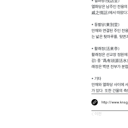
* 열화당(悅話堂)
열화당은 남주인 전용의 
戚之情話)에서 따왔다고 
* 동별당(東別堂)
안채와 연결된 주인 전용
는 넓은 툇마루를, 뒷면
* 활래정(活來亭)
활래정은 선교장 정원에 
감) 중 "爲有頭源活水來
래정은 벽면 전부가 분합
* 기타
안채와 열화당 사이에 서
가 있다. 또한 건물의
http://www.knsg
이전