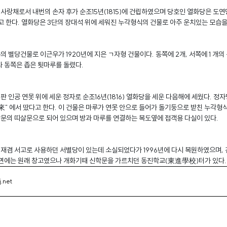
사랑채로서 내번의 손자 후가 순조15년(1815)에 건립하였으며 당호인 열화당은 도연
한다. 열화당은 3단의 장대석 위에 세워진 누각형식의 건물로 아주 운치있는 모습을
의 별당건물로 이근우가 1920년에 지은 ㄱ자형 건물이다. 동쪽에 2개, 서쪽에 1 개
과 동쪽은 좁은 툇마루를 돌렸다.
판 인공 연못 위에 세운 정자로 순조16년(1816) 열화당을 세운 다음해에 세웠다. 정
" 에서 땄다고 한다. 이 건물은 마루가 연못 안으로 들어가 돌기둥으로 받친 누각형식
문의 띠살문으로 되어 있으며 방과 마루를 연결하는 복도옆에 접객용 다실이 있다.
재겸 서고로 사용하던 서별당이 있는데 소실되었다가 1996년에 다시 복원하였으며,
 측면에는 원래 창고였으나 개화기때 신학문을 가르치던 동진학교(東進學校)터가 있다.
j.net